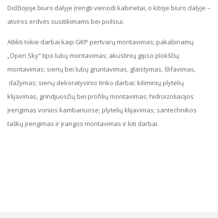
Didžiojoje biuro dalyje įrengti vienodi kabinetai, o kitoje biuro dalyje –
atviros erdvės susitikimams bei poilsiui.
Atlikti tokie darbai kaip GKP pertvarų montavimas; pakabinamų
„Open Sky“ tipo lubų montavimas; akustinių gipso plokščių
montavimas; sienų bei lubų gruntavimas, glaistymas, šlifavimas,
dažymas; sienų dekoratyvinio tinko darbai; kiliminių plytelių
klijavimas, grindjuosčių bei profilių montavimas; hidroizoliacijos
įrengimas vonios kambariuose; plytelių klijavimas; santechnikos
taškų įrengimas ir įrangos montavimas ir kiti darbai.